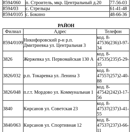
8594/060
п. Строитель, мкр. Центральный д.20
77-56-03
8594/03
с. Стрельцы
61-41-48
8594/0105
с. Бокино
48-66-36
РАЙОН
Филиал
Адрес
Телефон
код. 8-
Никифоровский р-н р.п.
8594/0109
47536(236)3-97-
Дмитриевка ул. Центральная 3
34
код. 8-
3826
Жержевка ул. Первомайская 130 А
47535(235)5-29-
35
код. 8-
3826/032
р.п. Токаревка ул. Ленина 3
47557(257)2-40-
88
код. 8-
3826/048
п.г.т. Мордово ул. Коммунальная 1
47542(242)3-17-
56
код. 8-
3840
Кирсанов ул. Советская 23
47537(237)3-41-
55
код. 8-
3840/063
Кирсанов ул. Спортивная 12
47537(237)3-66-
11