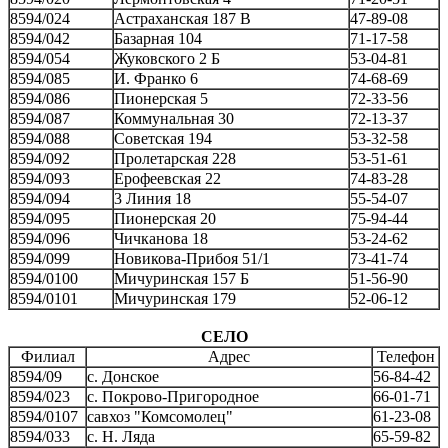
8594/024
Астраханская 187 В
47-89-08
8594/042
Базарная 104
71-17-58
8594/054
Жуковского 2 Б
53-04-81
8594/085
И. Франко 6
74-68-69
8594/086
Пионерская 5
72-33-56
8594/087
Коммунальная 30
72-13-37
8594/088
Советская 194
53-32-58
8594/092
Пролетарская 228
53-51-61
8594/093
Ерофеевская 22
74-83-28
8594/094
3 Линия 18
55-54-07
8594/095
Пионерская 20
75-94-44
8594/096
Чичканова 18
53-24-62
8594/099
Новикова-Прибоя 51/1
73-41-74
8594/0100
Мичуринская 157 Б
51-56-90
8594/0101
Мичуринская 179
52-06-12
СЕЛО
Филиал
Адрес
Телефон
8594/09
c. Донское
56-84-42
8594/023
с. Покрово-Пригородное
66-01-71
8594/0107
савхоз "Комсомолец"
61-23-08
8594/033
с. Н. Ляда
65-59-82