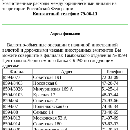
хозяйственные расходы между юридическими лицами на
территории Российской Федерации.
Контактный телефон: 79-06-13
Адреса филиалов
Валютно-обменные операции с наличной иностранной
валютой и дорожными чеками иностранных эмитентов Вы
можете совершить в филиалах Тамбовского отделения № 8594
Центрально-Черноземного банка СБ РФ по следующим
адресам:
Филиал
Адрес
Телефон
8594/077
Советская 191
72-03-09
8594/8463
Носовская 8
47-20-74
8594/3926
Мичуринская 169 А
51-25-14
8594/0103
Красная 17
48-07-44
8594/04
Советская 21
75-93-66
8594/07
Полынковская 65
74-46-34
8594/08
Сенько 14
73-40-65
8594/013
Московская 53 А
71-07-69
8594/014
Советская 180
53-62-93
8594/020
Лермонтовская 4
71-20-51