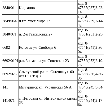
код. 8-
3840/01
Кирсанов
47537(237)3-22-
14
код. 8-
3849/064
п.г.т. Умет Мира 23
47559(259)2-14-
42
код. 8-
3840/071
п. 2-я Гавриловка 27
47551(251)2-25-
94
код. 8-
6692
Котовск ул. Свободы 6
47541(241)2-36-
04
код. 8-
6692/0101
р.п. Знаменка ул. Советская 23
47552(252)2-10-
76
код. 8-
Сампурский р-н п. Сатенка ул. 60
6692/023
47556(256)4-50-
лет СССР д.3
36
код. 8-
141
Мичуринск ул. Украинская 56 А
47545(245)5-34-
55
код. 8-
с. Петровка ул. Интернациональная
141/071
47544(244)2-17-
23
64