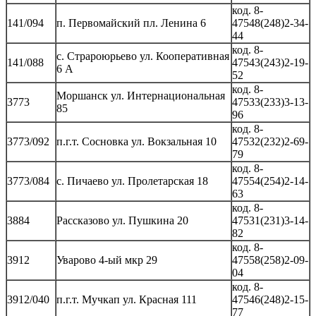
код. 8-
141/094
п. Первомайский пл. Ленина 6
47548(248)2-34-
44
код. 8-
с. Страроюрьево ул. Кооперативная
141/088
47543(243)2-19-
6 А
52
код. 8-
Моршанск ул. Интернациональная
3773
47533(233)3-13-
85
96
код. 8-
3773/092
п.г.т. Сосновка ул. Вокзальная 10
47532(232)2-69-
79
код. 8-
3773/084
с. Пичаево ул. Пролетарская 18
47554(254)2-14-
63
код. 8-
3884
Рассказово ул. Пушкина 20
47531(231)3-14-
82
код. 8-
3912
Уварово 4-ый мкр 29
47558(258)2-09-
04
код. 8-
3912/040
п.г.т. Мучкап ул. Красная 111
47546(248)2-15-
77